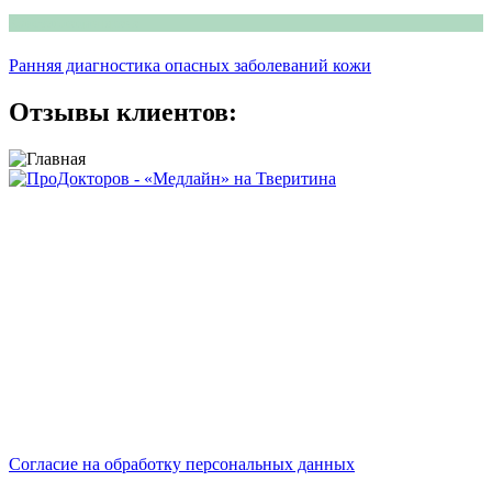
Консультация врача
Ранняя диагностика опасных заболеваний кожи
Отзывы клиентов:
Сайт носит исключительно информационный характер и не
является публичной офертой, определяемой положениями
ст.437 ГК РФ.
Сайт не является средством массовой информации.
Цены, указанные на сайте, могут отличаться от действующих
на данный момент (но мы предпринимаем усилия по
актуализации цен).
Мы обрабатываем персональные данные и используем
cookies.
Согласие на обработку персональных данных