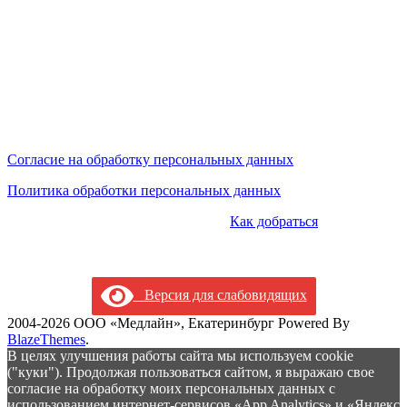
Сайт не является средством массовой информации.
Цены, указанные на сайте, могут отличаться от действующих
на данный момент (но мы предпринимаем усилия по
актуализации цен).
Мы обрабатываем персональные данные и используем
cookies.
Согласие на обработку персональных данных
Политика обработки персональных данных
КОНТАКТЫ:
+7 (343) 228-11-99 |
Как добраться
|tveritina@mcmedline.ru | г.Екатеринбург, ул.Тверитина, 34/10 и
ул.Орденоносцев, 4
Версия для слабовидящих
2004-2026 ООО «Медлайн», Екатеринбург Powered By
BlazeThemes
.
В целях улучшения работы сайта мы используем cookie
("куки"). Продолжая пользоваться сайтом, я выражаю свое
согласие на обработку моих персональных данных с
использованием интернет-сервисов «App Analytics» и «Яндекс