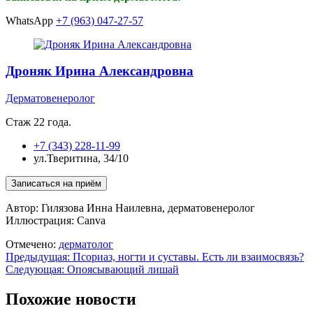
WhatsApp
+7 (963) 047-27-57
Дроняк Ирина Александровна
Дерматовенеролог
Стаж 22 года.
+7 (343) 228-11-99
ул.Тверитина, 34/10
Автор: Гилязова Инна Наилевна, дерматовенеролог
Иллюстрация: Canva
Отмечено:
дерматолог
Навигация
Предыдущая:
Псориаз, ногти и суставы. Есть ли взаимосвязь?
Следующая:
Опоясывающий лишай
по
записям
Похожие новости