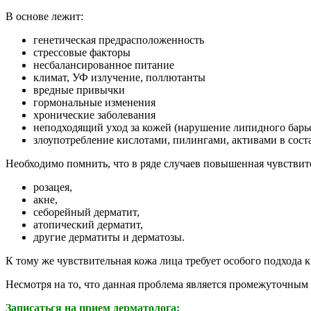
В основе лежит:
генетическая предрасположенность
стрессовые факторы
несбалансированное питание
климат, УФ излучение, поллютанты
вредные привычки
гормональные изменения
хронические заболевания
неподходящий уход за кожей (нарушение липидного барь
злоупотребление кислотами, пилингами, активами в сост
Необходимо помнить, что в ряде случаев повышенная чувстви
розацея,
акне,
себорейный дерматит,
атопический дерматит,
другие дерматиты и дерматозы.
К тому же чувствительная кожа лица требует особого подхода 
Несмотря на то, что данная проблема является промежуточным 
Записаться на прием дерматолога: