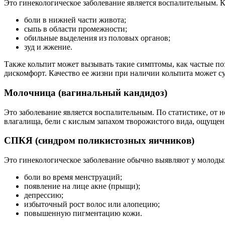
Это гинекологическое заболевание является воспалительным. 
боли в нижней части живота;
сыпь в области промежности;
обильные выделения из половых органов;
зуд и жжение.
Также кольпит может вызывать такие симптомы, как частые п
дискомфорт. Качество ее жизни при наличии кольпита может с
Молочница (вагинальный кандидоз)
Это заболевание является воспалительным. По статистике, от 
влагалища, бели с кислым запахом творожистого вида, ощущен
СПКЯ (синдром поликистозных яичников)
Это гинекологическое заболевание обычно выявляют у молоды
боли во время менструаций;
появление на лице акне (прыщи);
депрессию;
избыточный рост волос или алопецию;
повышенную пигментацию кожи.