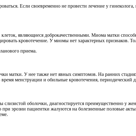
роваться. Если своевременно не провести лечение у гинеколога
клеток, являющиеся доброкачественными. Миома матки способна
ровать кровотечение. У миомы нет характерных признаков. Тол
ланового приема.
чки матки. У нее также нет явных симптомов. На ранних стадиях
о время менструации и обильные кровотечения, периодический 
ры слизистой оболочки, диагностируется преимущественно у жен
при эрозии пациентки жалуются на болезненные половые акты, 
еме.