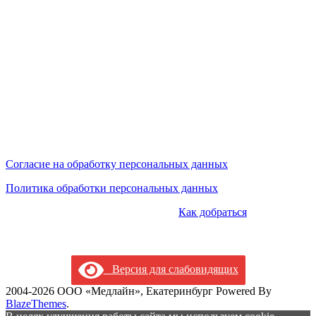
Сайт носит исключительно информационный характер и не
является публичной офертой, определяемой положениями
ст.437 ГК РФ.
Сайт не является средством массовой информации.
Цены, указанные на сайте, могут отличаться от действующих
на данный момент (но мы предпринимаем усилия по
актуализации цен).
Мы обрабатываем персональные данные и используем
cookies.
Согласие на обработку персональных данных
Политика обработки персональных данных
КОНТАКТЫ:
+7 (343) 228-11-99 |
Как добраться
|tveritina@mcmedline.ru | г.Екатеринбург, ул.Тверитина, 34/10 и
ул.Орденоносцев, 4
Версия для слабовидящих
2004-2026 ООО «Медлайн», Екатеринбург Powered By
BlazeThemes
.