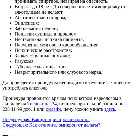
принимать спиртное, невзирая на опасность.
Возраст до 18 лет. До совершеннолетия кодировку от
алкоголизма не делают.
Абстинентный синдром;
Эпилепсия;
Заболевания печени;
Попытки суицида в прошлом.
Нестабильная психика пациента;
Нарушение мозгового кровообращения;
Психические расстройства;
Злокачественные опухоли;
Глаукома;
Туберкулезная инфекция;
Неврит зрительного или слухового нерва.
До проведения процедуры необходимо в течение 5-7 дней не
употреблять алкоголь.
Процедура проводится врачом психиатром-наркологом в
филиале на
Тверитина, 34
, по предварительной записи по т.
228-11-99 доб. 1 или
онлайн
, цену можно узнать
здесь
.
Навигация
Предыдущая:
Вакцинация против гриппа
Следующая:
Как отличить омикрон от дельты?
по