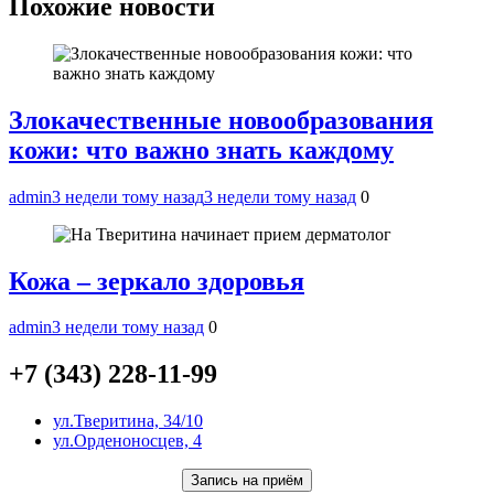
записям
Похожие новости
Злокачественные новообразования
кожи: что важно знать каждому
admin
3 недели тому назад
3 недели тому назад
0
Кожа – зеркало здоровья
admin
3 недели тому назад
0
+7 (343) 228-11-99
ул.Тверитина, 34/10
ул.Орденоносцев, 4