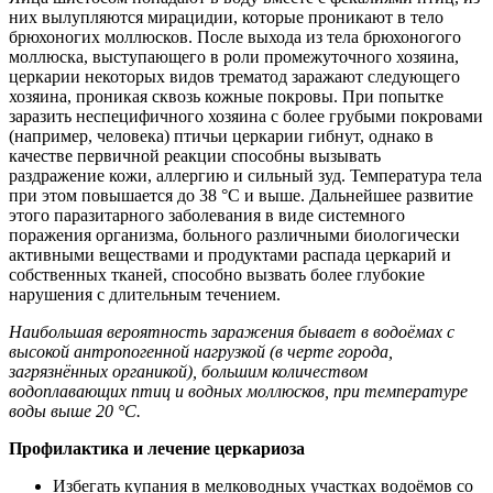
них
вылупляются
мирацидии, которые проникают в тело
брюхоногих моллюсков. После выхода из тела брюхоногого
моллюска, выступающего в роли промежуточного хозяина,
церкарии некоторых видов трематод заражают следующего
хозяина, проникая сквозь кожные покровы. При попытке
заразить неспецифичного хозяина с более грубыми покровами
(например, человека) птичьи церкарии гибнут, однако в
качестве первичной реакции способны вызывать
раздражение кожи, аллергию и сильный зуд. Температура тела
при этом повышается до 38
°С
и выше. Дальнейшее развитие
этого паразитарного заболевания в виде системного
поражения организма, больного различными биологически
активными веществами и продуктами распада
церкарий
и
собственных тканей, способно вызвать более глубокие
нарушения с длительным течением.
Наибольшая вероятность заражения бывает в водоёмах с
высокой антропогенной нагрузкой (в черте города,
загрязнённых органикой), большим количеством
водоплавающих птиц и водных моллюсков, при температуре
воды выше 20
°С.
Профилактика и лечение церкариоза
Избегать купания в мелководных участках водоёмов со