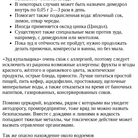
В некоторых случаях может быть назначен
димедрол
внутрь по 0,05 г 2—3 раза в день.
Помогает также подкисленная вода: яблочный сок,
лимон, отвар череды.
Иногда применяется оксид цинка (
Циндол
).
Существуют также специальные мази против зуда,
например, с
димедролом
или ментолом.
Пока зуд и отёчность не пройдут, нужно продолжать
делать примочки, компрессы и ванны, но без мыла.
«
Зуд купальщика
»
очень схож с аллергией, поэтому следует
исключить из рациона возможные аллергены: фрукты и ягоды
красного, жёлтого и оранжевого цвета, экзотические
продукты, острые блюда, пряности. Лучше питаться простой
пищей, пить кефир, ацидофилин, простоквашу,
щелочные
минеральные воды, а также отказаться на время от баночных
напитков, газированных, консервированных соков.
Помимо
церкарий
, в
одоемы, рядом с которыми вы увидите
автодорогу, промпредприятие, тоже вряд ли можно назвать
безопасными. Вместе с дождями и ливнями в жидкость
попадают тяжелые металлы, чье токсическое действие может
вызвать отравление организмами.
Так же
опасно нахождение около водоемов