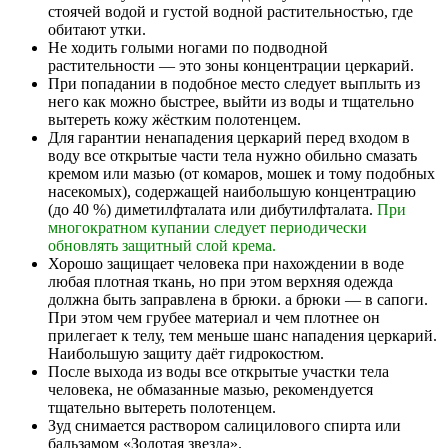
стоячей водой и густой водной растительностью, где
обитают утки.
Не ходить голыми ногами по подводной
растительности — это зоны концентрации
церкарий
.
При попадании в подобное место следует выплыть из
него как можно быстрее, выйти из воды и тщательно
вытереть кожу жёстким полотенцем.
Для гарантии ненападения
церкарий
перед входом в
воду все открытые части тела нужно обильно смазать
кремом или мазью (от комаров, мошек и тому подобных
насекомых), содержащей наибольшую концентрацию
(до 40 %) диметилфталата или дибутилфталата.
При
многократном купании следует периодически
обновлять защитный слой крема.
Хорошо защищает человека при нахождении в воде
любая плотная ткань, но при этом верхняя одежда
должна быть заправлена в брюки
.
а
брюки — в сапоги.
При
этом
чем грубее материал и чем плотнее он
прилегает к телу, тем меньше шанс нападения
церкарий
.
Наибольшую защиту даёт гидрокостюм.
После выхода из воды все открытые участки тела
человека, не обмазанные мазью, рекомендуется
тщательно вытереть полотенцем
.
Зуд снимается раствором салицилового спирта или
бальзамом «Золотая звезда».