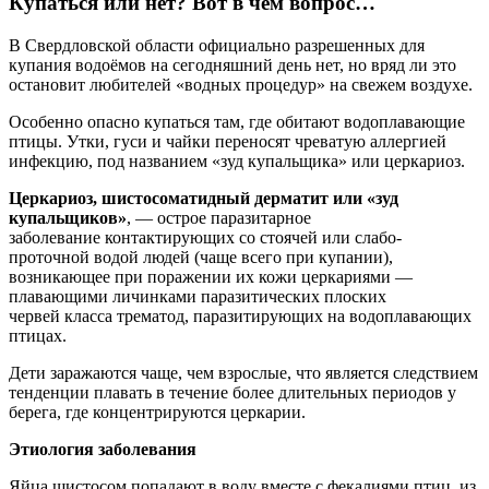
Купаться или нет? Вот в чем вопрос…
В Свердловской области
официально
разрешенных для
купания водоёмов
на се
годняшний день нет
, но вряд ли
это
остановит любителей
«водных процедур» на свежем воздухе
.
Особенно опасно купаться там,
где об
итают водоплавающие
птицы. Утки,
гуси
и чайки
переносят чреватую аллергией
инфекцию
,
под названием «
зуд купальщика
» или
церкариоз
.
Церкариоз
,
шистосоматидный
дерматит
или
«зуд
купальщиков»
, — острое паразитарное
заболевание контактирующих со стоячей или
слабо-
проточной
водой людей (чаще всего при купании),
возникающее при поражении их кожи церкариями —
плавающими личинками паразитических плоских
червей класса трематод, паразитирующих на водоплавающих
птицах.
Дети заражаются чаще, чем взрослые, что является следствием
тенденции плавать в течение более длительных периодов у
берега, где концентрируются церкарии.
Этиология заболевания
Яйца шистосом попадают в воду вместе с фекалиями птиц, из