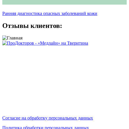
Консультация врача
Ранняя диагностика опасных заболеваний кожи
Отзывы клиентов:
Сайт носит исключительно информационный характер и не
является публичной офертой, определяемой положениями
ст.437 ГК РФ.
Сайт не является средством массовой информации.
Цены, указанные на сайте, могут отличаться от действующих
на данный момент (но мы предпринимаем усилия по
актуализации цен).
Мы обрабатываем персональные данные и используем
cookies.
Согласие на обработку персональных данных
Политика обработки персональных данных