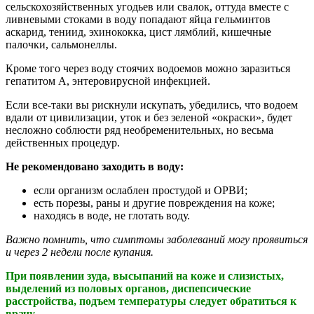
сельскохозяйственны
х
угодь
ев
ил
и
свал
ок
, оттуда вместе с
ливневыми стоками в воду попадают яйца гельминтов
аскарид,
тениид
, эхинококка, цист
лямблий
, кишечные
палочки, сальмонеллы.
Кроме того через воду
стоячих водоемов можно
заразиться
гепатит
ом
А
, энтеровирусной инфекцией.
Если все-таки вы рискнули искупать, убедились, что
водоем
вдали от цивилизации, уток и без зеленой «окраски», будет
несложно соблюсти ряд необременительных, но весьма
действенных процедур.
Не
рекоменд
овано
заходить в воду:
если организм ослаблен простудой и ОРВИ;
есть порезы, раны и другие повреждения на коже;
находясь в воде, не глотать воду.
Важно
помнить, что симптомы заболеваний могу проявиться
и через 2 недели после купания.
При появлении зуда, высыпаний на коже и слизистых,
выделений из половых органов, диспепсические
расстройства, подъем температуры следует обратиться к
врачу.