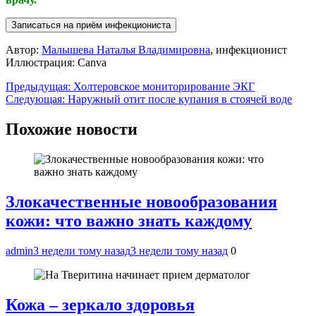
Автор:
Малышева Наталья Владимировна
, инфекционист
Иллюстрация: Canva
Навигация
Предыдущая:
Холтеровское мониторирование ЭКГ
Следующая:
Наружный отит после купания в стоячей воде
по
записям
Похожие новости
Злокачественные новообразования
кожи: что важно знать каждому
admin
3 недели тому назад
3 недели тому назад
0
Кожа – зеркало здоровья