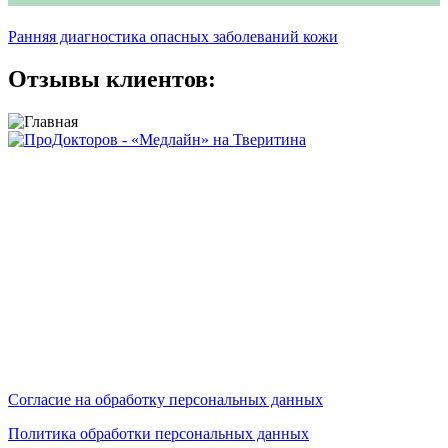
Ранняя диагностика опасных заболеваний кожи
Отзывы клиентов:
Сайт носит исключительно информационный характер и не
является публичной офертой, определяемой положениями
ст.437 ГК РФ.
Сайт не является средством массовой информации.
Цены, указанные на сайте, могут отличаться от действующих
на данный момент (но мы предпринимаем усилия по
актуализации цен).
Мы обрабатываем персональные данные и используем
cookies.
Согласие на обработку персональных данных
Политика обработки персональных данных