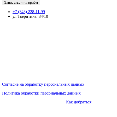
+7 (343) 228-11-99
ул.Тверитина, 34/10
Сайт носит исключительно информационный характер и не
является публичной офертой, определяемой положениями
ст.437 ГК РФ.
Сайт не является средством массовой информации.
Цены, указанные на сайте, могут отличаться от действующих
на данный момент (но мы предпринимаем усилия по
актуализации цен).
Мы обрабатываем персональные данные и используем
cookies.
Согласие на обработку персональных данных
Политика обработки персональных данных
КОНТАКТЫ:
+7 (343) 228-11-99 |
Как добраться
|tveritina@mcmedline.ru | г.Екатеринбург, ул.Тверитина, 34/10 и
ул.Орденоносцев, 4