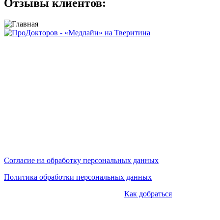
Отзывы клиентов:
Сайт носит исключительно информационный характер и не
является публичной офертой, определяемой положениями
ст.437 ГК РФ.
Сайт не является средством массовой информации.
Цены, указанные на сайте, могут отличаться от действующих
на данный момент (но мы предпринимаем усилия по
актуализации цен).
Мы обрабатываем персональные данные и используем
cookies.
Согласие на обработку персональных данных
Политика обработки персональных данных
КОНТАКТЫ:
+7 (343) 228-11-99 |
Как добраться
|tveritina@mcmedline.ru | г.Екатеринбург, ул.Тверитина, 34/10 и
ул.Орденоносцев, 4