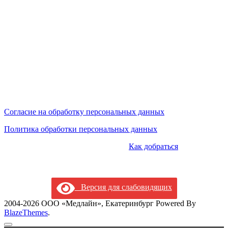
является публичной офертой, определяемой положениями
ст.437 ГК РФ.
Сайт не является средством массовой информации.
Цены, указанные на сайте, могут отличаться от действующих
на данный момент (но мы предпринимаем усилия по
актуализации цен).
Мы обрабатываем персональные данные и используем
cookies.
Согласие на обработку персональных данных
Политика обработки персональных данных
КОНТАКТЫ:
+7 (343) 228-11-99 |
Как добраться
|tveritina@mcmedline.ru | г.Екатеринбург, ул.Тверитина, 34/10 и
ул.Орденоносцев, 4
Версия для слабовидящих
2004-2026 ООО «Медлайн», Екатеринбург Powered By
BlazeThemes
.